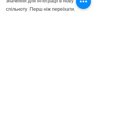
значення для інтеграції в нову
спільноту. Перш ніж переїхати,
спробуйте підготуватися, дослідивши
існуючу громаду. Знайдіть школи,
лікарів, спортивні зали, пошту та
найближчий офіс Intreo, місцеві
супермаркети та транспортне
сполучення та як ними
користуватися. Ваш господар може
вам допомогти, але найкраще діяти,
коли ви підготовлені.
Зустрічі з людьми та встановлення
зв’язків через громадські групи
можуть допомогти вам освоїтися у
новому оточенні та додадуть вам