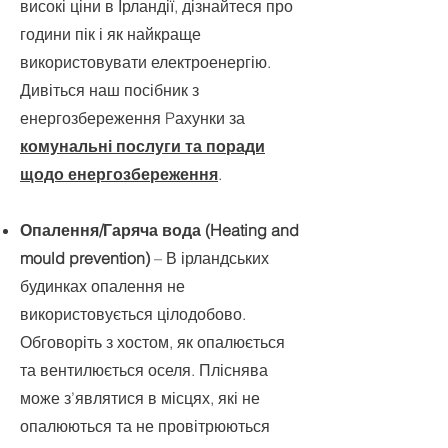
високі ціни в Ірландії, дізнайтеся про
години пік і як найкраще
використовувати електроенергію.
Дивіться наш посібник з
енергозбереження Pахунки за
комунальні послуги та поради
щодо енергозбереження
.
Опалення/Гаряча вода (Heating and
mould prevention)
– В ірландських
будинках опалення не
використовується цілодобово.
Обговоріть з хостом, як опалюється
та вентилюється оселя. Пліснява
може з’являтися в місцях, які не
опалюються та не провітрюються